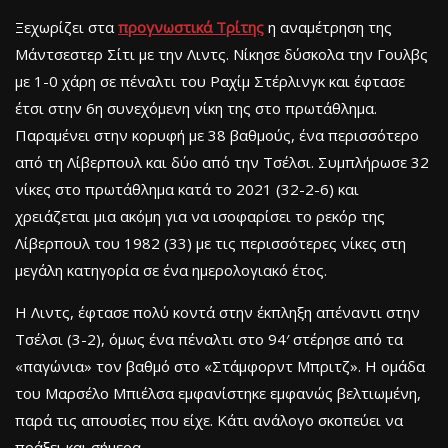
Ξεχωρίζει στα
προγνωστικά Τρίτης
η αναμέτρηση της
Μάντσεστερ Σίτι με την Λιντς. Νίκησε δύσκολα την Γουλβς
με 1-0 χάρη σε πέναλτι του Ραχίμ Στέρλινγκ και έφτασε
έτσι στην 6η συνεχόμενη νίκη της στο πρωτάθλημα.
Παραμένει στην κορυφή με 38 βαθμούς, ένα περισσότερο
από τη Λίβερπουλ και δύο από την Τσέλσι. Συμπλήρωσε 32
νίκες στο πρωτάθλημα κατά το 2021 (32-2-6) και
χρειάζεται μια ακόμη για να ισοφαρίσει το ρεκόρ της
Λίβερπουλ του 1982 (33) με τις περισσότερες νίκες στη
μεγάλη κατηγορία σε ένα ημερολογιακό έτος.
Η Λιντς, έφτασε πολύ κοντά στην έκπληξη απέναντι στην
Τσέλσι (3-2), όμως ένα πέναλτι στο 94′ στέρησε από τα
«παγώνια» τον βαθμό στο «Στάμφορντ Μπριτζ». Η ομάδα
του Μαρσέλο Μπιέλσα εμφανίστηκε εμφανώς βελτιωμένη,
παρά τις απουσίες που είχε. Κάτι ανάλογο σκοπεύει να
πράξει και σήμερα.