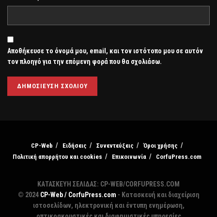
Αποθήκευσε το όνομά μου, email, και τον ιστότοπο μου σε αυτόν
τον πλοηγό για την επόμενη φορά που θα σχολιάσω.
CP-Web
Ειδήσεις
Συνεντεύξεις
Όροι χρήσης
Πολιτική απορρήτου και cookies
Επικοινωνία
CorfuPress.com
ΚΑΤΑΣΚΕΥΗ ΣΕΛΙΔΑΣ: CP-WEB/CORFUPRESS.COM
© 2024
CP-Web / CorfuPress.com
- Κατασκευή και διαχείριση
ιστοσελίδων, ηλεκτρονική και έντυπη ενημέρωση,
οπτικοακουστικές και διαφημιστικές υπηρεσίες