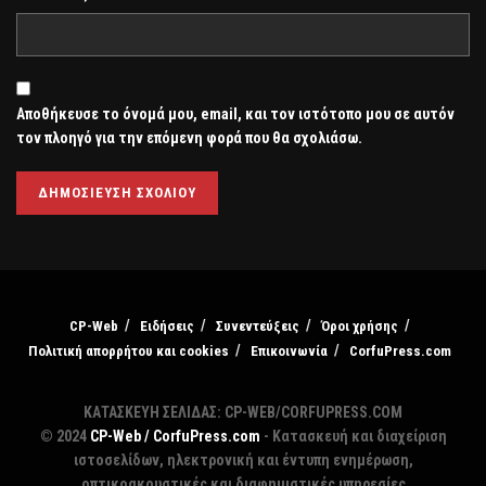
Αποθήκευσε το όνομά μου, email, και τον ιστότοπο μου σε αυτόν
τον πλοηγό για την επόμενη φορά που θα σχολιάσω.
CP-Web
Ειδήσεις
Συνεντεύξεις
Όροι χρήσης
Πολιτική απορρήτου και cookies
Επικοινωνία
CorfuPress.com
ΚΑΤΑΣΚΕΥΗ ΣΕΛΙΔΑΣ: CP-WEB/CORFUPRESS.COM
© 2024
CP-Web / CorfuPress.com
- Κατασκευή και διαχείριση
ιστοσελίδων, ηλεκτρονική και έντυπη ενημέρωση,
οπτικοακουστικές και διαφημιστικές υπηρεσίες