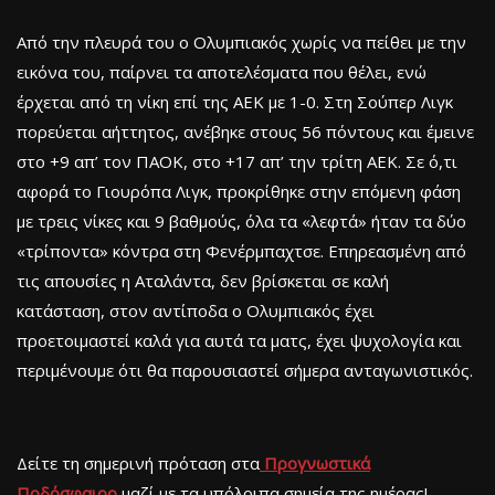
Από την πλευρά του ο Ολυμπιακός χωρίς να πείθει με την
εικόνα του, παίρνει τα αποτελέσματα που θέλει, ενώ
έρχεται από τη νίκη επί της ΑΕΚ με 1-0. Στη Σούπερ Λιγκ
πορεύεται αήττητος, ανέβηκε στους 56 πόντους και έμεινε
στο +9 απ’ τον ΠΑΟΚ, στο +17 απ’ την τρίτη ΑΕΚ. Σε ό,τι
αφορά το Γιουρόπα Λιγκ, προκρίθηκε στην επόμενη φάση
με τρεις νίκες και 9 βαθμούς, όλα τα «λεφτά» ήταν τα δύο
«τρίποντα» κόντρα στη Φενέρμπαχτσε. Επηρεασμένη από
τις απουσίες η Αταλάντα, δεν βρίσκεται σε καλή
κατάσταση, στον αντίποδα ο Ολυμπιακός έχει
προετοιμαστεί καλά για αυτά τα ματς, έχει ψυχολογία και
περιμένουμε ότι θα παρουσιαστεί σήμερα ανταγωνιστικός.
Δείτε τη σημερινή πρόταση στα
Προγνωστικά
Ποδόσφαιρο
μαζί με τα υπόλοιπα σημεία της ημέρας!