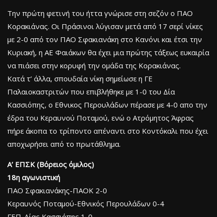
Την πρώτη φετινή του ήττα γνώρισε στη σεζόν ο ΠΑΟ
Κορακιάνας. Οι Πράσινοι λύγισαν μετά από 17 σερί νίκες
με 2-0 από τον ΠΑΟ Σφακιανάκη στο Κανόνι και έτσι την
Κυριακή, η ΑΕ Φαιάκων θα έχει μια πρώτης τάξεως ευκαιρία
να πιάσει στην κορυφή την ομάδα της Κορακιάνας.
Κατά τ’ άλλα, σπουδαία νίκη σημείωσε η ΓΕ
Παλαιοκαστριτών που επιβλήθηκε με 1-0 του Δία
Κασσιόπης, o Εθνικος Περουλάδων πέρασε με 4-0 απο την
έδρα του Κεραυνού Ποταμού, ενώ ο Ατρόμητος Άφρας
πήρε άκοπα το τρίποντο απέναντι στο Κοντόκαλι που έχει
αποχωρήσει από το πρωτάθλημα.
Α’ ΕΠΣΚ (Βόρειος όμιλος)
18η αγωνιστική
ΠΑΟ Σφακιανάκης-ΠΑΟΚ 2-0
Κεραυνός Ποταμού-Εθνικός Περουλάδων 0-4
ΓΕΠ-Δίας Κασσιόπης 1-0