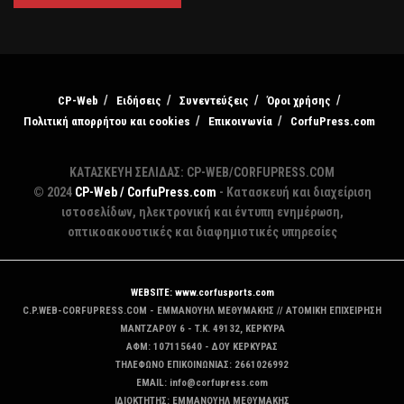
CP-Web
Ειδήσεις
Συνεντεύξεις
Όροι χρήσης
Πολιτική απορρήτου και cookies
Επικοινωνία
CorfuPress.com
ΚΑΤΑΣΚΕΥΗ ΣΕΛΙΔΑΣ: CP-WEB/CORFUPRESS.COM
© 2024
CP-Web / CorfuPress.com
- Κατασκευή και διαχείριση
ιστοσελίδων, ηλεκτρονική και έντυπη ενημέρωση,
οπτικοακουστικές και διαφημιστικές υπηρεσίες
WEBSITE: www.corfusports.com
C.P.WEB-CORFUPRESS.COM - ΕΜΜΑΝΟΥΗΛ ΜΕΘΥΜΑΚΗΣ // ΑΤΟΜΙΚΗ ΕΠΙΧΕΙΡΗΣΗ
MANTZAΡΟΥ 6 - T.K. 49132, ΚΕΡΚΥΡΑ
ΑΦΜ: 107115640 - ΔΟΥ ΚΕΡΚΥΡΑΣ
ΤΗΛΕΦΩΝΟ ΕΠΙΚΟΙΝΩΝΙΑΣ: 2661026992
EMAIL: info@corfupress.com
ΙΔΙΟΚΤΗΤΗΣ: EMMANOYΗΛ ΜΕΘΥΜΑΚΗΣ