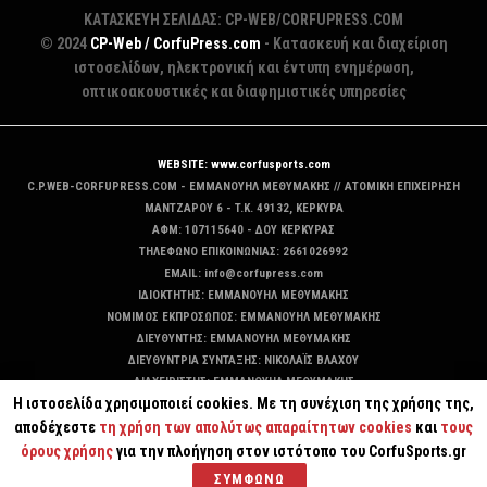
ΚΑΤΑΣΚΕΥΗ ΣΕΛΙΔΑΣ: CP-WEB/CORFUPRESS.COM
© 2024
CP-Web / CorfuPress.com
- Κατασκευή και διαχείριση
ιστοσελίδων, ηλεκτρονική και έντυπη ενημέρωση,
οπτικοακουστικές και διαφημιστικές υπηρεσίες
WEBSITE: www.corfusports.com
C.P.WEB-CORFUPRESS.COM - ΕΜΜΑΝΟΥΗΛ ΜΕΘΥΜΑΚΗΣ // ΑΤΟΜΙΚΗ ΕΠΙΧΕΙΡΗΣΗ
MANTZAΡΟΥ 6 - T.K. 49132, ΚΕΡΚΥΡΑ
ΑΦΜ: 107115640 - ΔΟΥ ΚΕΡΚΥΡΑΣ
ΤΗΛΕΦΩΝΟ ΕΠΙΚΟΙΝΩΝΙΑΣ: 2661026992
EMAIL: info@corfupress.com
ΙΔΙΟΚΤΗΤΗΣ: EMMANOYΗΛ ΜΕΘΥΜΑΚΗΣ
ΝΟΜΙΜΟΣ ΕΚΠΡΟΣΩΠΟΣ: EMMANOYΗΛ ΜΕΘΥΜΑΚΗΣ
ΔΙΕΥΘΥΝΤΗΣ: EMMANOYΗΛ ΜΕΘΥΜΑΚΗΣ
ΔΙΕΥΘΥΝΤΡΙΑ ΣΥΝΤΑΞΗΣ: ΝΙΚΟΛΑΪΣ ΒΛΑΧΟΥ
ΔΙΑΧΕΙΡΙΣΤΗΣ: EMMANOYΗΛ ΜΕΘΥΜΑΚΗΣ
Η ιστοσελίδα χρησιμοποιεί cookies. Με τη συνέχιση της χρήσης της,
ΔΙΚΑΙΟΥΧΟΣ DOMAIN: ΕΜΜΑΝΟΥΗΛ ΜΕΘΥΜΑΚΗΣ
αποδέχεστε
τη χρήση των απολύτως απαραίτητων cookies
και
τους
όρους χρήσης
για την πλοήγηση στον ιστότοπο του CorfuSports.gr
ΣΥΜΦΩΝΩ