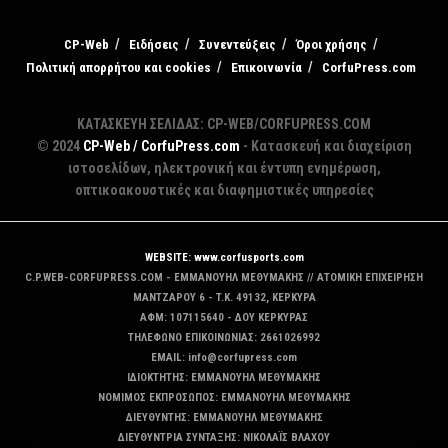
CP-Web
Ειδήσεις
Συνεντεύξεις
Όροι χρήσης
Πολιτική απορρήτου και cookies
Επικοινωνία
CorfuPress.com
ΚΑΤΑΣΚΕΥΗ ΣΕΛΙΔΑΣ: CP-WEB/CORFUPRESS.COM
© 2024
CP-Web / CorfuPress.com
- Κατασκευή και διαχείριση
ιστοσελίδων, ηλεκτρονική και έντυπη ενημέρωση,
οπτικοακουστικές και διαφημιστικές υπηρεσίες
WEBSITE: www.corfusports.com
C.P.WEB-CORFUPRESS.COM - ΕΜΜΑΝΟΥΗΛ ΜΕΘΥΜΑΚΗΣ // ΑΤΟΜΙΚΗ ΕΠΙΧΕΙΡΗΣΗ
MANTZAΡΟΥ 6 - T.K. 49132, ΚΕΡΚΥΡΑ
ΑΦΜ: 107115640 - ΔΟΥ ΚΕΡΚΥΡΑΣ
ΤΗΛΕΦΩΝΟ ΕΠΙΚΟΙΝΩΝΙΑΣ: 2661026992
EMAIL: info@corfupress.com
ΙΔΙΟΚΤΗΤΗΣ: EMMANOYΗΛ ΜΕΘΥΜΑΚΗΣ
ΝΟΜΙΜΟΣ ΕΚΠΡΟΣΩΠΟΣ: EMMANOYΗΛ ΜΕΘΥΜΑΚΗΣ
ΔΙΕΥΘΥΝΤΗΣ: EMMANOYΗΛ ΜΕΘΥΜΑΚΗΣ
ΔΙΕΥΘΥΝΤΡΙΑ ΣΥΝΤΑΞΗΣ: ΝΙΚΟΛΑΪΣ ΒΛΑΧΟΥ