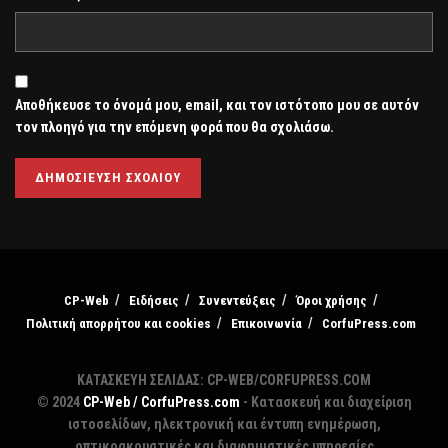
Αποθήκευσε το όνομά μου, email, και τον ιστότοπο μου σε αυτόν
τον πλοηγό για την επόμενη φορά που θα σχολιάσω.
CP-Web
Ειδήσεις
Συνεντεύξεις
Όροι χρήσης
Πολιτική απορρήτου και cookies
Επικοινωνία
CorfuPress.com
ΚΑΤΑΣΚΕΥΗ ΣΕΛΙΔΑΣ: CP-WEB/CORFUPRESS.COM
© 2024
CP-Web / CorfuPress.com
- Κατασκευή και διαχείριση
ιστοσελίδων, ηλεκτρονική και έντυπη ενημέρωση,
οπτικοακουστικές και διαφημιστικές υπηρεσίες