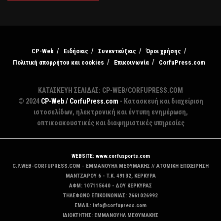
CP-Web
Ειδήσεις
Συνεντεύξεις
Όροι χρήσης
Πολιτική απορρήτου και cookies
Επικοινωνία
CorfuPress.com
ΚΑΤΑΣΚΕΥΗ ΣΕΛΙΔΑΣ: CP-WEB/CORFUPRESS.COM
© 2024
CP-Web / CorfuPress.com
- Κατασκευή και διαχείριση
ιστοσελίδων, ηλεκτρονική και έντυπη ενημέρωση,
οπτικοακουστικές και διαφημιστικές υπηρεσίες
WEBSITE: www.corfusports.com
C.P.WEB-CORFUPRESS.COM - ΕΜΜΑΝΟΥΗΛ ΜΕΘΥΜΑΚΗΣ // ΑΤΟΜΙΚΗ ΕΠΙΧΕΙΡΗΣΗ
MANTZAΡΟΥ 6 - T.K. 49132, ΚΕΡΚΥΡΑ
ΑΦΜ: 107115640 - ΔΟΥ ΚΕΡΚΥΡΑΣ
ΤΗΛΕΦΩΝΟ ΕΠΙΚΟΙΝΩΝΙΑΣ: 2661026992
EMAIL: info@corfupress.com
ΙΔΙΟΚΤΗΤΗΣ: EMMANOYΗΛ ΜΕΘΥΜΑΚΗΣ