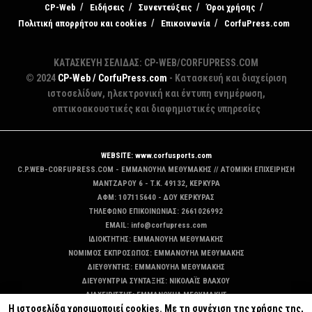
CP-Web
Ειδήσεις
Συνεντεύξεις
Όροι χρήσης
Πολιτική απορρήτου και cookies
Επικοινωνία
CorfuPress.com
ΚΑΤΑΣΚΕΥΗ ΣΕΛΙΔΑΣ: CP-WEB/CORFUPRESS.COM
© 2024
CP-Web / CorfuPress.com
- Κατασκευή και διαχείριση
ιστοσελίδων, ηλεκτρονική και έντυπη ενημέρωση,
οπτικοακουστικές και διαφημιστικές υπηρεσίες
WEBSITE: www.corfusports.com
C.P.WEB-CORFUPRESS.COM - ΕΜΜΑΝΟΥΗΛ ΜΕΘΥΜΑΚΗΣ // ΑΤΟΜΙΚΗ ΕΠΙΧΕΙΡΗΣΗ
MANTZAΡΟΥ 6 - T.K. 49132, ΚΕΡΚΥΡΑ
ΑΦΜ: 107115640 - ΔΟΥ ΚΕΡΚΥΡΑΣ
ΤΗΛΕΦΩΝΟ ΕΠΙΚΟΙΝΩΝΙΑΣ: 2661026992
EMAIL: info@corfupress.com
ΙΔΙΟΚΤΗΤΗΣ: EMMANOYΗΛ ΜΕΘΥΜΑΚΗΣ
ΝΟΜΙΜΟΣ ΕΚΠΡΟΣΩΠΟΣ: EMMANOYΗΛ ΜΕΘΥΜΑΚΗΣ
ΔΙΕΥΘΥΝΤΗΣ: EMMANOYΗΛ ΜΕΘΥΜΑΚΗΣ
ΔΙΕΥΘΥΝΤΡΙΑ ΣΥΝΤΑΞΗΣ: ΝΙΚΟΛΑΪΣ ΒΛΑΧΟΥ
ΔΙΑΧΕΙΡΙΣΤΗΣ: EMMANOYΗΛ ΜΕΘΥΜΑΚΗΣ
Η ιστοσελίδα χρησιμοποιεί cookies. Με τη συνέχιση της χρήσης της,
ΔΙΚΑΙΟΥΧΟΣ DOMAIN: ΕΜΜΑΝΟΥΗΛ ΜΕΘΥΜΑΚΗΣ