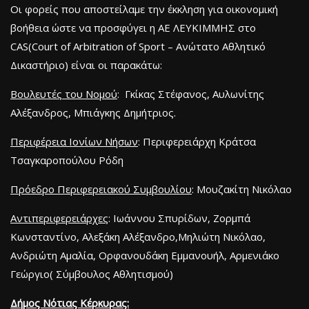
Οι φορείς που αποστείλαμε την έκκληση για οικονομική
βοήθεια ώστε να προσφύγει η ΑΕ ΛΕΥΚΙΜΜΗΣ στο
CAS(Court of Arbitration of Sport – Ανώτατο Αθλητικό
Δικαστήριο) είναι οι παρακάτω:
Βουλευτές του Νομού
: Γκίκας Στέφανος, Αυλωνίτης
Αλέξανδρος, Μπιάγκης Δημήτριος.
Περιφέρεια Ιονίων Νήσων
: Περιφερειάρχη Κράτσα
Τσαγκαροπούλου Ρόδη
Πρόεδρο Περιφερειακού Συμβουλίου
: Μουζακίτη Νικόλαο
Αντιπεριφερειάρχες
: Ιωάννου Σπυρίδων, Ζορμπά
Κωνσταντίνο, Αλεξάκη Αλέξανδρο,Μηλιώτη Νικόλαο,
Ανδριώτη Αμαλία, Ορφανουδάκη Εμμανουήλ, Αρμενιάκο
Γεώργιο( Σύμβουλος Αθλητισμού)
Δήμος Νότιας Κέρκυρας: