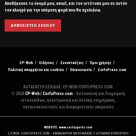
Αποθήκευσε το όνομά μου, email, και τον ιστότοπο μου σε αυτόν
τον πλοηγό για την επόμενη φορά που θα σχολιάσω.
CP-Web
Ειδήσεις
Συνεντεύξεις
Όροι χρήσης
Πολιτική απορρήτου και cookies
Επικοινωνία
CorfuPress.com
ΚΑΤΑΣΚΕΥΗ ΣΕΛΙΔΑΣ: CP-WEB/CORFUPRESS.COM
© 2024
CP-Web / CorfuPress.com
- Κατασκευή και διαχείριση
ιστοσελίδων, ηλεκτρονική και έντυπη ενημέρωση,
οπτικοακουστικές και διαφημιστικές υπηρεσίες
WEBSITE: www.corfusports.com
C.P.WEB-CORFUPRESS.COM - ΕΜΜΑΝΟΥΗΛ ΜΕΘΥΜΑΚΗΣ // ΑΤΟΜΙΚΗ ΕΠΙΧΕΙΡΗΣΗ