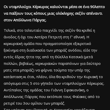
Οι νταμπλούχοι Κέρκυρας καλούνται μέσα σε ένα 90λεπτο
να παίξουν τους κόπους μιας ολόκληρης σεζόν απέναντι
στον Απόλλωνα Πάργας.
Τελικά, στο τελευταίο παιχνίδι της σεζόν θα κριθεί η
άνοδος ή όχι του Αστέρα Πετριτή στη Γ’ εθνική. Η
κερκυραϊκή ομάδα που πραγματοποίησε εξαιρετικό
ξεκίνημα στη διαδικασία των μπαράζ ανόδου, είδε την
εντός έδρας ήττα της από τη Θύελλα Κατσικά (μετά
πολλών, βεβαίως, κερκυραϊκών παραπόνων για δεύτερο
ματς στα μπαράζ) να φέρνει τούμπα την υπέρ της
κατάσταση κι έτσι, πλέον, όλα θα κριθούν την Κυριακή το
απόγευμα στις 5 στο γήπεδο των νταμπλούχων Κέρκυρας.
Αντίπαλος της ομάδας του Γιάννη Σφακιανάκη, ο
Απόλλωνας Πάργας που εκτόπισε τους Φαίακες από το
ρετιρέ του 3ου ομίλου των μπαράζ.
Στο ντέρμπι του Πετριτή, οι Κερκυραίοι χρειάζονται