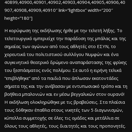
40899,40900,40901,40902,40903,40904,40905,40906,40
907,40908,40909,40910″ link=”lightbox” width=”200″
height=”180″]
Η κορύφωση της εκδήλωσης ήρθε με την τελετή λήξης. Το
τελετουργικό εμπεριείχε την παράδοση της μπάλας και της
σημαίας των αγώνων από τους αθλητές στο ΕΣΥΝ, το
χορευτικά του πολιτιστικού συλλόγου Νυμφών και ένα
συγκινητικό θεατρικό δρώμενο αναπαράστασης της φρίκης
του ξεσπάσματος ενός πολέμου. Σε αυτό η ειρήνη τελικά
“επιβλήθηκε” από τα παιδιά που άπλωσαν εκατοντάδες
σήματα της και την ανέβασαν με εντυπωσιακό τρόπο και τη
βοήθεια μπαλονιών και εν μέσω βεγγαλικών στον ουρανό!
Η εκδήλωση ολοκληρώθηκε με τις βραβεύσεις. Στα πλαίσια
τους δόθηκαν έπαθλα στους νικητές των 5 διαγωνισμών,
κύπελλα συμμετοχής σε όλες τις ομάδες και μετάλλια σε
όλους τους αθλητές, τους διαιτητές και τους προπονητές.