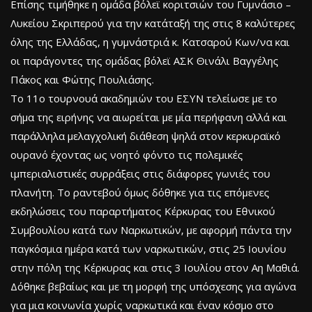
Επίσης τιμήθηκε η ομάδα βόλεϊ κοριτσιών του Γυμνάσιο –
Λυκείου Σκριπερού για την κατάταξή της στις 8 καλύτερες
όλης της Ελλάδας, η γυμνάστριά κ. Κατσαρού Κων/να και
οι παράγοντες της ομάδας βόλεϊ ΑΣΚ Θινάλι Βαγγέλης
Πάκος και Φώτης Πουλιάσης.
Το 11ο τουρνουά ακαδημιών του ΕΣΥΝ τελείωσε με το
σήμα της ειρήνης να αιωρείται με μία περήφανη αλλά και
παράλληλα μελαγχολική διάθεση ψηλά στον κερκυραϊκό
ουρανό έχοντας ως νοητό φόντο τις πολεμικές
ιμπεριαλιστικές συρράξεις στις διάφορες γωνιές του
πλανήτη. Το ραντεβού όμως δόθηκε για τις επόμενες
εκδηλώσεις του παραρτήματος Κέρκυρας του Εθνικού
Συμβουλίου κατά των Ναρκωτικών, με αφορμή πάντα την
παγκόσμια ημέρα κατά των ναρκωτικών, στις 25 Ιουνίου
στην πόλη της Κέρκυρας και στις 3 Ιουλίου στον Αη Μαθιά.
Δόθηκε βεβαίως και με τη μορφή της υπόσχεσης για αγώνα
για μια κοινωνία χωρίς ναρκωτικά και έναν κόσμο στο