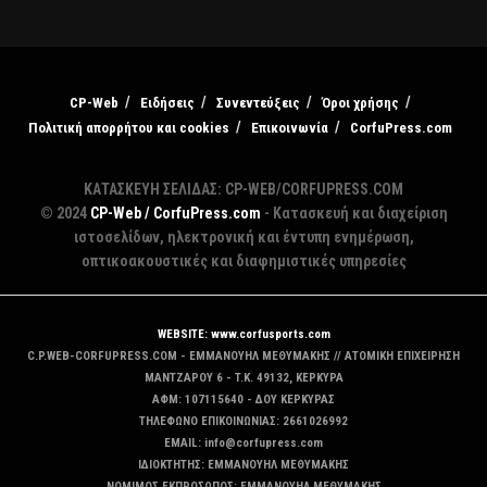
CP-Web
Ειδήσεις
Συνεντεύξεις
Όροι χρήσης
Πολιτική απορρήτου και cookies
Επικοινωνία
CorfuPress.com
ΚΑΤΑΣΚΕΥΗ ΣΕΛΙΔΑΣ: CP-WEB/CORFUPRESS.COM
© 2024
CP-Web / CorfuPress.com
- Κατασκευή και διαχείριση
ιστοσελίδων, ηλεκτρονική και έντυπη ενημέρωση,
οπτικοακουστικές και διαφημιστικές υπηρεσίες
WEBSITE: www.corfusports.com
C.P.WEB-CORFUPRESS.COM - ΕΜΜΑΝΟΥΗΛ ΜΕΘΥΜΑΚΗΣ // ΑΤΟΜΙΚΗ ΕΠΙΧΕΙΡΗΣΗ
MANTZAΡΟΥ 6 - T.K. 49132, ΚΕΡΚΥΡΑ
ΑΦΜ: 107115640 - ΔΟΥ ΚΕΡΚΥΡΑΣ
ΤΗΛΕΦΩΝΟ ΕΠΙΚΟΙΝΩΝΙΑΣ: 2661026992
EMAIL: info@corfupress.com
ΙΔΙΟΚΤΗΤΗΣ: EMMANOYΗΛ ΜΕΘΥΜΑΚΗΣ
ΝΟΜΙΜΟΣ ΕΚΠΡΟΣΩΠΟΣ: EMMANOYΗΛ ΜΕΘΥΜΑΚΗΣ