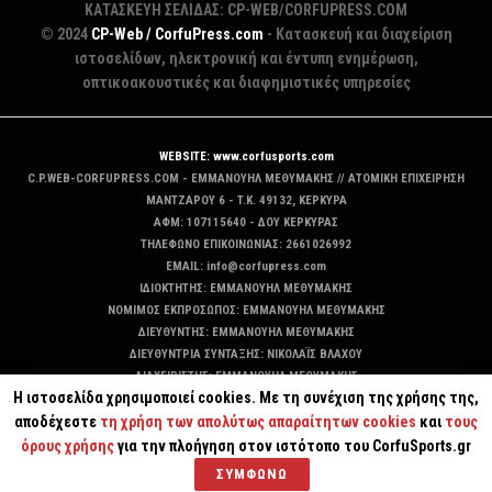
ΚΑΤΑΣΚΕΥΗ ΣΕΛΙΔΑΣ: CP-WEB/CORFUPRESS.COM
© 2024
CP-Web / CorfuPress.com
- Κατασκευή και διαχείριση
ιστοσελίδων, ηλεκτρονική και έντυπη ενημέρωση,
οπτικοακουστικές και διαφημιστικές υπηρεσίες
WEBSITE: www.corfusports.com
C.P.WEB-CORFUPRESS.COM - ΕΜΜΑΝΟΥΗΛ ΜΕΘΥΜΑΚΗΣ // ΑΤΟΜΙΚΗ ΕΠΙΧΕΙΡΗΣΗ
MANTZAΡΟΥ 6 - T.K. 49132, ΚΕΡΚΥΡΑ
ΑΦΜ: 107115640 - ΔΟΥ ΚΕΡΚΥΡΑΣ
ΤΗΛΕΦΩΝΟ ΕΠΙΚΟΙΝΩΝΙΑΣ: 2661026992
EMAIL: info@corfupress.com
ΙΔΙΟΚΤΗΤΗΣ: EMMANOYΗΛ ΜΕΘΥΜΑΚΗΣ
ΝΟΜΙΜΟΣ ΕΚΠΡΟΣΩΠΟΣ: EMMANOYΗΛ ΜΕΘΥΜΑΚΗΣ
ΔΙΕΥΘΥΝΤΗΣ: EMMANOYΗΛ ΜΕΘΥΜΑΚΗΣ
ΔΙΕΥΘΥΝΤΡΙΑ ΣΥΝΤΑΞΗΣ: ΝΙΚΟΛΑΪΣ ΒΛΑΧΟΥ
ΔΙΑΧΕΙΡΙΣΤΗΣ: EMMANOYΗΛ ΜΕΘΥΜΑΚΗΣ
Η ιστοσελίδα χρησιμοποιεί cookies. Με τη συνέχιση της χρήσης της,
ΔΙΚΑΙΟΥΧΟΣ DOMAIN: ΕΜΜΑΝΟΥΗΛ ΜΕΘΥΜΑΚΗΣ
αποδέχεστε
τη χρήση των απολύτως απαραίτητων cookies
και
τους
όρους χρήσης
για την πλοήγηση στον ιστότοπο του CorfuSports.gr
ΣΥΜΦΩΝΩ