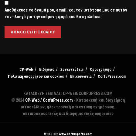
Αποθήκευσε το όνομά μου, email, και τον ιστότοπο μου σε αυτόν
τον πλοηγό για την επόμενη φορά που θα σχολιάσω.
CP-Web
Ειδήσεις
Συνεντεύξεις
Όροι χρήσης
Πολιτική απορρήτου και cookies
Επικοινωνία
CorfuPress.com
ΚΑΤΑΣΚΕΥΗ ΣΕΛΙΔΑΣ: CP-WEB/CORFUPRESS.COM
© 2024
CP-Web / CorfuPress.com
- Κατασκευή και διαχείριση
ιστοσελίδων, ηλεκτρονική και έντυπη ενημέρωση,
οπτικοακουστικές και διαφημιστικές υπηρεσίες
WEBSITE: www.corfusports.com