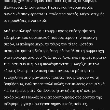
ρόστερ, χάθηκαν σημαντικοί παίκτες όπως οι Κόφλερ,
Βέρνιτσνικ, Σπράνγκλερ, Πέρετς και Γκιορμπελίτζε,
συνολικά αποχώρησαν 10 ποδοσφαιριστές. Μέχρι στιγμής
οι προσθήκες είναι οκτώ.
Από την πλευρά της η Στουρμ Γκρατς επέστρεψε στη
«βιτρίνα» του αυστριακού ποδοσφαίρου την περσινή
σεζόν, διεκδίκησε μέχρι το τέλος τον τίτλο, ωστόσο
περιορίστηκε στη δεύτερη θέση. Εξασφάλισε τη συμμετοχή
στα προκριματικά του Τσάμπιονς Λιγκ, εκεί περιμένει μια εκ
των Ντιναμό Κιέβου ή Φενέρμπαχτσε. Συνεχίζει με τον
κόουτς Ίλτσερ στην άκρη του πάγκου, το ρόστερ της
ενισχύθηκε με σημαντικούς παίκτες που μπορούν να τη
βοηθήσουν, ενώ άφησε πολύ καλές εντυπώσεις στα φιλικά
και το πρώτο ματς Κυπέλλου, ήταν αήττητη σ’ όλα, με
ρεκόρ 5-3-0! Πολλές οι διαφοροποιήσεις στο ρόστερ της
Βόλφσμπεργκερ που έχασε σημαντικούς παίκτες,