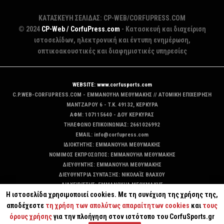
ΚΑΤΑΣΚΕΥΗ ΣΕΛΙΔΑΣ: CP-WEB/CORFUPRESS.COM
© 2024
CP-Web / CorfuPress.com
- Κατασκευή και διαχείριση
ιστοσελίδων, ηλεκτρονική και έντυπη ενημέρωση,
οπτικοακουστικές και διαφημιστικές υπηρεσίες
WEBSITE: www.corfusports.com
C.P.WEB-CORFUPRESS.COM - ΕΜΜΑΝΟΥΗΛ ΜΕΘΥΜΑΚΗΣ // ΑΤΟΜΙΚΗ ΕΠΙΧΕΙΡΗΣΗ
MANTZAΡΟΥ 6 - T.K. 49132, ΚΕΡΚΥΡΑ
ΑΦΜ: 107115640 - ΔΟΥ ΚΕΡΚΥΡΑΣ
ΤΗΛΕΦΩΝΟ ΕΠΙΚΟΙΝΩΝΙΑΣ: 2661026992
EMAIL: info@corfupress.com
ΙΔΙΟΚΤΗΤΗΣ: EMMANOYΗΛ ΜΕΘΥΜΑΚΗΣ
ΝΟΜΙΜΟΣ ΕΚΠΡΟΣΩΠΟΣ: EMMANOYΗΛ ΜΕΘΥΜΑΚΗΣ
ΔΙΕΥΘΥΝΤΗΣ: EMMANOYΗΛ ΜΕΘΥΜΑΚΗΣ
ΔΙΕΥΘΥΝΤΡΙΑ ΣΥΝΤΑΞΗΣ: ΝΙΚΟΛΑΪΣ ΒΛΑΧΟΥ
ΔΙΑΧΕΙΡΙΣΤΗΣ: EMMANOYΗΛ ΜΕΘΥΜΑΚΗΣ
Η ιστοσελίδα χρησιμοποιεί cookies. Με τη συνέχιση της χρήσης της,
ΔΙΚΑΙΟΥΧΟΣ DOMAIN: ΕΜΜΑΝΟΥΗΛ ΜΕΘΥΜΑΚΗΣ
αποδέχεστε
τη χρήση των απολύτως απαραίτητων cookies
και
τους
όρους χρήσης
για την πλοήγηση στον ιστότοπο του CorfuSports.gr