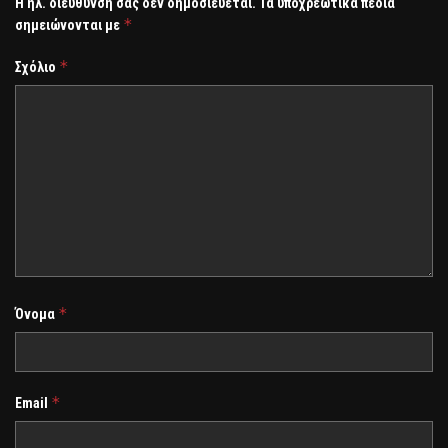
Η ηλ. διεύθυνση σας δεν δημοσιεύεται.
Τα υποχρεωτικά πεδία
*
σημειώνονται με
*
Σχόλιο
*
Όνομα
*
Email