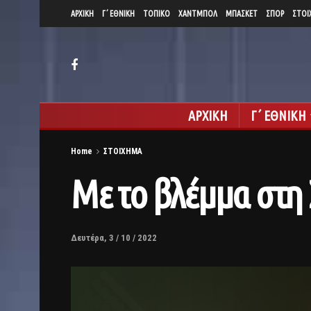
ΑΡΧΙΚΗ
Γ΄ ΕΘΝΙΚΗ
ΤΟΠΙΚΟ
ΧΑΝΤΜΠΟΛ
ΜΠΑΣΚΕΤ
ΣΠΟΡ
ΣΤΟΙ
ΑΡΧΙΚΗ
Γ΄ ΕΘΝΙΚΗ
Home
ΣΤΟΙΧΗΜΑ
Με το βλέμμα στη 
Δευτέρα, 3 / 10 / 2022