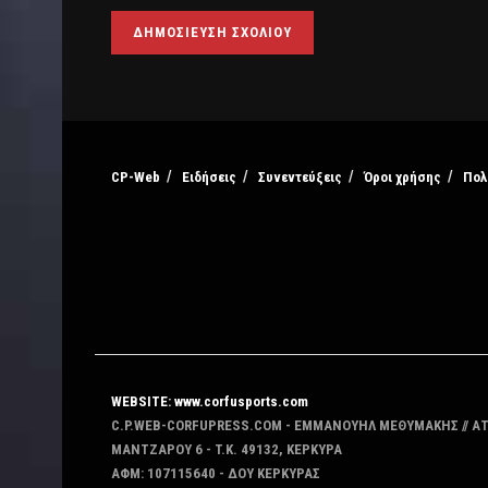
CP-Web
Ειδήσεις
Συνεντεύξεις
Όροι χρήσης
Πολ
WEBSITE: www.corfusports.com
C.P.WEB-CORFUPRESS.COM - ΕΜΜΑΝΟΥΗΛ ΜΕΘΥΜΑΚΗΣ // Α
MANTZAΡΟΥ 6 - T.K. 49132, ΚΕΡΚΥΡΑ
ΑΦΜ: 107115640 - ΔΟΥ ΚΕΡΚΥΡΑΣ