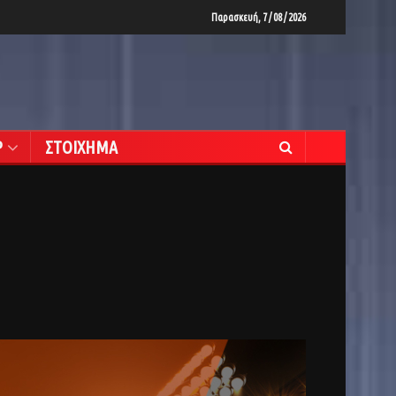
Παρασκευή, 7 / 08 / 2026
Ρ
ΣΤΟΙΧΗΜΑ