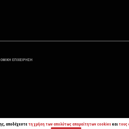
ΤΟΜΙΚΗ ΕΠΙΧΕΙΡΗΣΗ
της, αποδέχεστε
τη χρήση των απολύτως απαραίτητων cookies
και
τους 