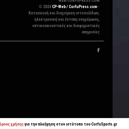
WEB/CORFUPRESS.COM
© 2024
CP-Web / CorfuPress.com
-
Κατασκευή και διαχείριση ιστοσελίδων,
ηλεκτρονική και έντυπη ενημέρωση,
οπτικοακουστικές και διαφημιστικές
υπηρεσίες
όρους χρήσης
για την πλοήγηση στον ιστότοπο του CorfuSports.gr