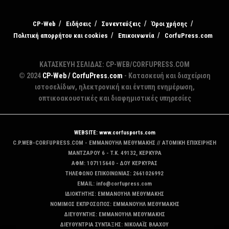
CP-Web
Ειδήσεις
Συνεντεύξεις
Όροι χρήσης
Πολιτική απορρήτου και cookies
Επικοινωνία
CorfuPress.com
ΚΑΤΑΣΚΕΥΗ ΣΕΛΙΔΑΣ: CP-WEB/CORFUPRESS.COM
© 2024
CP-Web / CorfuPress.com
- Κατασκευή και διαχείριση
ιστοσελίδων, ηλεκτρονική και έντυπη ενημέρωση,
οπτικοακουστικές και διαφημιστικές υπηρεσίες
WEBSITE: www.corfusports.com
C.P.WEB-CORFUPRESS.COM - ΕΜΜΑΝΟΥΗΛ ΜΕΘΥΜΑΚΗΣ // ΑΤΟΜΙΚΗ ΕΠΙΧΕΙΡΗΣΗ
MANTZAΡΟΥ 6 - T.K. 49132, ΚΕΡΚΥΡΑ
ΑΦΜ: 107115640 - ΔΟΥ ΚΕΡΚΥΡΑΣ
ΤΗΛΕΦΩΝΟ ΕΠΙΚΟΙΝΩΝΙΑΣ: 2661026992
EMAIL: info@corfupress.com
ΙΔΙΟΚΤΗΤΗΣ: EMMANOYΗΛ ΜΕΘΥΜΑΚΗΣ
ΝΟΜΙΜΟΣ ΕΚΠΡΟΣΩΠΟΣ: EMMANOYΗΛ ΜΕΘΥΜΑΚΗΣ
ΔΙΕΥΘΥΝΤΗΣ: EMMANOYΗΛ ΜΕΘΥΜΑΚΗΣ
ΔΙΕΥΘΥΝΤΡΙΑ ΣΥΝΤΑΞΗΣ: ΝΙΚΟΛΑΪΣ ΒΛΑΧΟΥ