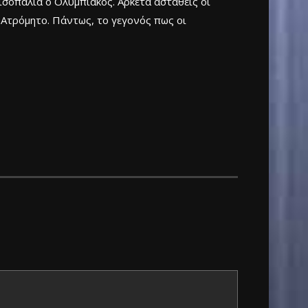
 ισοπαλία ο Ολυμπιακός. Αρκετά ασταθείς οι
ν Ατρόμητο. Πάντως, το γεγονός πως οι