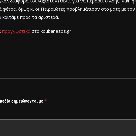
γκολ διαφορά τουλάχιστον) θέλει για να περάσει ο Άρης, νίκη ή
ά φέτος, όμως κι οι Πειραιώτες προβλημάτισαν στο ματς με το
 κοιτάμε προς τα αριστερά.
α
προγνωστικά
στο koubanezos.gr
*
 πεδία σημειώνονται με