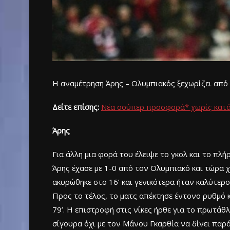
Η αναμέτρηση Άρης – Ολυμπιακός ξεχωρίζει από τ
Δείτε επίσης:
Νέα σούπερ προσφορά* χωρίς κατ
Άρης
Για άλλη μια φορά του έλειψε το γκολ και το πλ
Άρης έχασε με 1-0 από τον Ολυμπιακό και τώρα χ
ακυρώθηκε στο 16’ και γενικότερα ήταν καλύτερο
Προς το τέλος, το ματς απέκτησε έντονο ρυθμό κ
79’. Η επιστροφή στις νίκες ήρθε για το πρωτάθ
σίγουρα όχι με τον Μάνου Γκαρθία να δίνει παράσ