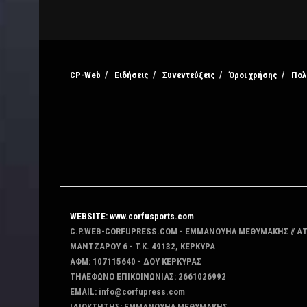
CP-Web
Ειδήσεις
Συνεντεύξεις
Όροι χρήσης
Πολ
WEBSITE: www.corfusports.com
C.P.WEB-CORFUPRESS.COM - ΕΜΜΑΝΟΥΗΛ ΜΕΘΥΜΑΚΗΣ // Α
MANTZAΡΟΥ 6 - T.K. 49132, ΚΕΡΚΥΡΑ
ΑΦΜ: 107115640 - ΔΟΥ ΚΕΡΚΥΡΑΣ
ΤΗΛΕΦΩΝΟ ΕΠΙΚΟΙΝΩΝΙΑΣ: 2661026992
EMAIL: info@corfupress.com
ΙΔΙΟΚΤΗΤΗΣ: EMMANOYΗΛ ΜΕΘΥΜΑΚΗΣ