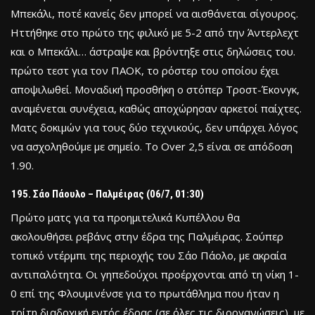
Μπεκάλι, ποτέ κανείς δεν μπορεί να αισθάνεται σίγουρος.
Ηττήθηκε στο πρώτο της φιλικό με 5-2 από την Άντερλεχτ
και ο Μπεκάλι… άστραψε και βρόντηξε στις δηλώσεις του.
πρώτο τεστ για τον ΠΑΟΚ, το ρόστερ του οποίου έχει
αποψιλωθεί. Μοναδική προσθήκη ο στόπερ Τροστ-Έκονγκ,
αναμένεται συνέχεια, καθώς αποχώρησαν αρκετοί παίχτες.
Ματς δοκιμών για τους δύο τεχνικούς, δεν υπάρχει λόγος
να ασχοληθούμε με σημείο. Το Over 2,5 είναι σε απόδοση
1.90.
Σάο Πάουλο – Παλμέιρας (06/7, 01:30)
Πρώτο ματς για τα προημιτελικά Κυπέλλου θα
ακολουθήσει ρεβάνς στην έδρα της Παλμέιρας. Σούπερ
τοπικό ντέρμπι της περιοχής του Σάο Πάολο, με ακραία
αντιπαλότητα. Οι γηπεδούχοι προέρχονται από τη νίκη 1-
0 επί της Φλουμινένσε για το πρωτάθλημα που ήταν η
τρίτη διαδοχική εντός έδρας (σε όλες τις διοργανώσεις), με