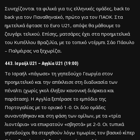
Συνεχίζονται τα φιλικά για τις ελληνικές ομάδες, back to
back για τον Παναθηναϊκό, πρώτο για τον ΠΑΟΚ. Στα
ημιτελικά έφτασε το Euro U21, απόψε θα μάθουμε το
ζευγάρι τελικού. Επίσης, ματσάρες έχει στα προημιτελικά
του Κυπέλλου Βραζιλία, με το τοπικό ντέρμπι Σάο Πάουλο
– Παλμέιρας να ξεχωρίζει.
Ισραήλ U21 – Αγγλία U21 (19:00)
Το Ισραήλ «πάγωσε» τη γηπεδούχο Γεωργία στον
προημιτελικό και την απέκλεισε στη διαδικασία των
πέναλτι (χωρίς γκολ έληξαν κανονική διάρκεια και
παράταση). Η Αγγλία ξεπέρασε το εμπόδιο της
Πορτογαλίας με το οριακό 1-0. Οι δύο ομάδες
συναντήθηκαν και στη φάση των ομίλων, με τα «τρία
λιοντάρια» να επικρατούν «σβηστά» με 2-0. Οι τυπικά
γηπεδούχοι θα στερηθούν λόγω τιμωρίας τον βασικό κίπερ