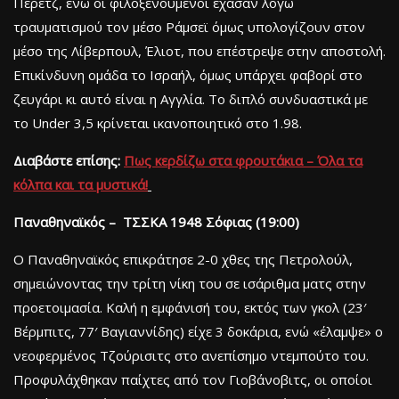
Πέρετζ, ενώ οι φιλοξενούμενοι έχασαν λόγω
τραυματισμού τον μέσο Ράμσεϊ όμως υπολογίζουν στον
μέσο της Λίβερπουλ, Έλιοτ, που επέστρεψε στην αποστολή.
Επικίνδυνη ομάδα το Ισραήλ, όμως υπάρχει φαβορί στο
ζευγάρι κι αυτό είναι η Αγγλία. Το διπλό συνδυαστικά με
το Under 3,5 κρίνεται ικανοποιητικό στο 1.98.
Διαβάστε
επίσης:
Πως κερδίζω στα φρουτάκια – Όλα τα
κόλπα και τα μυστικά!
Παναθηναϊκός – ΤΣΣΚΑ 1948 Σόφιας (19:00)
Ο Παναθηναϊκός επικράτησε 2-0 χθες της Πετρολούλ,
σημειώνοντας την τρίτη νίκη του σε ισάριθμα ματς στην
προετοιμασία. Καλή η εμφάνισή του, εκτός των γκολ (23′
Βέρμπιτς, 77′ Βαγιαννίδης) είχε 3 δοκάρια, ενώ «έλαμψε» ο
νεοφερμένος Τζούρισιτς στο ανεπίσημο ντεμπούτο του.
Προφυλάχθηκαν παίχτες από τον Γιοβάνοβιτς, οι οποίοι