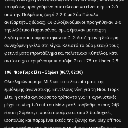
το αμέσως προηγούμενο αποτέλεσμα να είναι η ήττα 2-0
από την Παλμέιρας (σερί 2-2-0 με Σάο Πάουλο
ανεξαρτήτως έδρας). Οι φιλοξενούμενοι προηγήθηκαν 2-0
της Ατλέτικο Παρανάένσε, όμως έμειναν με παίχτη
λιγότερο και ισοφαρίστηκαν σε 2-2. Αυτή ήταν η δεύτερη
συνεχόμενη γκέλα στη λίγκα. Κλειστά τα δύο μεταξύ τους
φετινά ματς (πρωτάθλημα και πολιτειακό Κύπελλο), κάτι
αντίστοιχο περιμένουμε κι απόψε. Στο 1.75 το Under 2,5.
Νιου Γιορκ Σίτι – Σάρλοτ (06/7, 02:30)
Ολοκληρώνουμε με MLS και το τελευταίο ματς της
εμβόλιμης αγωνιστικής. Επιτέλους νίκη για τη Νιου Γιορκ
Σίτι, η οποία αγνοούσε το τρίποντο για 11 αγωνιστικές
μέχρι τη νίκη 1-0 επί του Μόντρεαλ. ισόβαθμη στους 24β.
είναι η Σάρλοτ, η οποία προέρχεται από 3 διαδοχικές
ισοπαλίες και παραμένει εκτός της ζώνης των play off που
είναι ο στόχος της. Άγνωστο αν η νίκη των γηπεδούχων