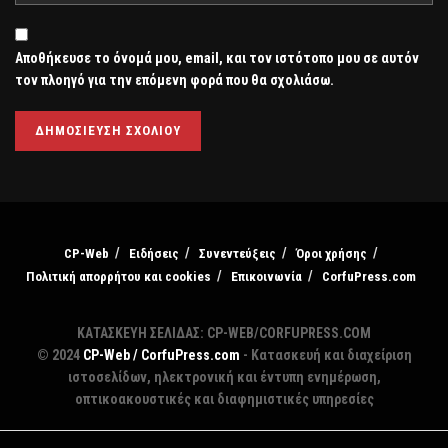
Αποθήκευσε το όνομά μου, email, και τον ιστότοπο μου σε αυτόν
τον πλοηγό για την επόμενη φορά που θα σχολιάσω.
CP-Web
Ειδήσεις
Συνεντεύξεις
Όροι χρήσης
Πολιτική απορρήτου και cookies
Επικοινωνία
CorfuPress.com
ΚΑΤΑΣΚΕΥΗ ΣΕΛΙΔΑΣ: CP-WEB/CORFUPRESS.COM
© 2024
CP-Web / CorfuPress.com
- Κατασκευή και διαχείριση
ιστοσελίδων, ηλεκτρονική και έντυπη ενημέρωση,
οπτικοακουστικές και διαφημιστικές υπηρεσίες