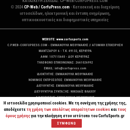
ΚΑΤΑΣΚΕΥΗ ΣΕΛΙΔΑΣ: CP-WEB/CORFUPRESS.COM
© 2024
CP-Web / CorfuPress.com
- Κατασκευή και διαχείριση
ιστοσελίδων, ηλεκτρονική και έντυπη ενημέρωση,
οπτικοακουστικές και διαφημιστικές υπηρεσίες
WEBSITE: www.corfusports.com
C.P.WEB-CORFUPRESS.COM - ΕΜΜΑΝΟΥΗΛ ΜΕΘΥΜΑΚΗΣ // ΑΤΟΜΙΚΗ ΕΠΙΧΕΙΡΗΣΗ
MANTZAΡΟΥ 6 - T.K. 49132, ΚΕΡΚΥΡΑ
ΑΦΜ: 107115640 - ΔΟΥ ΚΕΡΚΥΡΑΣ
ΤΗΛΕΦΩΝΟ ΕΠΙΚΟΙΝΩΝΙΑΣ: 2661026992
EMAIL: info@corfupress.com
ΙΔΙΟΚΤΗΤΗΣ: EMMANOYΗΛ ΜΕΘΥΜΑΚΗΣ
ΝΟΜΙΜΟΣ ΕΚΠΡΟΣΩΠΟΣ: EMMANOYΗΛ ΜΕΘΥΜΑΚΗΣ
ΔΙΕΥΘΥΝΤΗΣ: EMMANOYΗΛ ΜΕΘΥΜΑΚΗΣ
ΔΙΕΥΘΥΝΤΡΙΑ ΣΥΝΤΑΞΗΣ: ΝΙΚΟΛΑΪΣ ΒΛΑΧΟΥ
ΔΙΑΧΕΙΡΙΣΤΗΣ: EMMANOYΗΛ ΜΕΘΥΜΑΚΗΣ
Η ιστοσελίδα χρησιμοποιεί cookies. Με τη συνέχιση της χρήσης της,
ΔΙΚΑΙΟΥΧΟΣ DOMAIN: ΕΜΜΑΝΟΥΗΛ ΜΕΘΥΜΑΚΗΣ
αποδέχεστε
τη χρήση των απολύτως απαραίτητων cookies
και
τους
όρους χρήσης
για την πλοήγηση στον ιστότοπο του CorfuSports.gr
ΣΥΜΦΩΝΩ