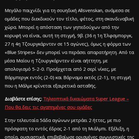
Μεγάλο παιχνίδι για τη σουηδική Allsvenskan, ανάμεσα σε
ομάδες που διεκδικούν τον τίτλο, φέτος, στη σκανδιναβική
χώρα. Μπορεί η απόσταση των γηπεδούχων από την
κορυφή να είναι, αυτή τη στιγμή, 9β. (36 η 1η Έλφσμποργκ,
27 η 4η Τζουργκάρντεν σε 15 αγώνες), όμως η φόρμα των
«Blue Stripes» δεν μπορεί να περάσει απαρατήρητη. Από τα
μέσα Μαΐου η Τζουργκάρντεν είναι αήττητη, με
απολογισμό 5-2-0. Προέρχεται από 2 σερί νίκες, με
Βάρμπεργκ εντός (2-0) και Βάρναμο εκτός (2-1), τη στιγμή
που η Μάλμε κρίνεται εξαιρετικά ασταθής.
Διαβάστε επίσης:
Τηλεοπτικά δικαιώματα Super League –
Που θα δεις τις αγαπημένες σου ομάδες
Στην τελευταία 5άδα αγώνων μετράει 2 ήττες, με πιο
πρόσφατη το εντός έδρας 2-1 από τη Μιάλμπι. Εξέλιξη, η
οποία, ουσιαστικά, επιβεβαίωσε ορισμένες αγωνιστικές της