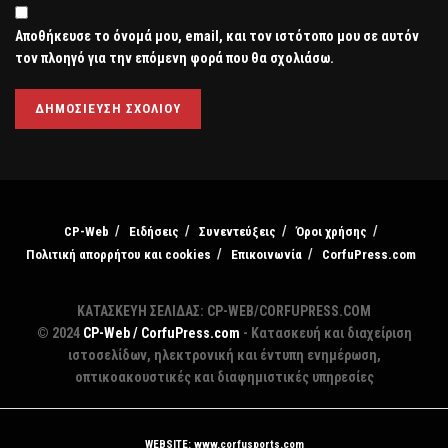
Αποθήκευσε το όνομά μου, email, και τον ιστότοπο μου σε αυτόν
τον πλοηγό για την επόμενη φορά που θα σχολιάσω.
CP-Web
Ειδήσεις
Συνεντεύξεις
Όροι χρήσης
Πολιτική απορρήτου και cookies
Επικοινωνία
CorfuPress.com
ΚΑΤΑΣΚΕΥΗ ΣΕΛΙΔΑΣ: CP-WEB/CORFUPRESS.COM
© 2024
CP-Web / CorfuPress.com
- Κατασκευή και διαχείριση
ιστοσελίδων, ηλεκτρονική και έντυπη ενημέρωση,
οπτικοακουστικές και διαφημιστικές υπηρεσίες
WEBSITE: www.corfusports.com