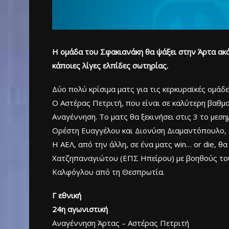
Η ομάδα του Σφακιανάκη θα ψάξει στην Άρτα ακό
κάποιες λίγες ελπίδες σωτηρίας.
Δύο πολύ κρίσιμα ματς για τις κερκυραϊκές ομάδ
Ο Αστέρας Πετριτή, που είναι σε καλύτερη βαθμο
Αναγέννηση. Το ματς θα ξεκινήσει στις 3 το μεσ
Ορέστη Ευαγγέλου και Διονύση Διαμαντόπουλο, 
Η ΑΕΛ, από την άλλη, σε ένα ματς win… or die, θ
Χατζηπαναγιώτου (ΕΠΣ Ηπείρου) με βοηθούς τους
Καλφόγλου από τη Θεσπρωτία.
Γ εθνική
24η αγωνιστική
Αναγέννηση Άρτας – Αστέρας Πετριτή