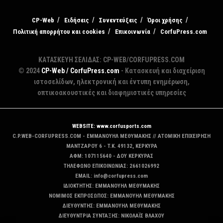
CP-Web
Ειδήσεις
Συνεντεύξεις
Όροι χρήσης
Πολιτική απορρήτου και cookies
Επικοινωνία
CorfuPress.com
ΚΑΤΑΣΚΕΥΗ ΣΕΛΙΔΑΣ: CP-WEB/CORFUPRESS.COM
© 2024
CP-Web / CorfuPress.com
- Κατασκευή και διαχείριση
ιστοσελίδων, ηλεκτρονική και έντυπη ενημέρωση,
οπτικοακουστικές και διαφημιστικές υπηρεσίες
WEBSITE: www.corfusports.com
C.P.WEB-CORFUPRESS.COM - ΕΜΜΑΝΟΥΗΛ ΜΕΘΥΜΑΚΗΣ // ΑΤΟΜΙΚΗ ΕΠΙΧΕΙΡΗΣΗ
MANTZAΡΟΥ 6 - T.K. 49132, ΚΕΡΚΥΡΑ
ΑΦΜ: 107115640 - ΔΟΥ ΚΕΡΚΥΡΑΣ
ΤΗΛΕΦΩΝΟ ΕΠΙΚΟΙΝΩΝΙΑΣ: 2661026992
EMAIL: info@corfupress.com
ΙΔΙΟΚΤΗΤΗΣ: EMMANOYΗΛ ΜΕΘΥΜΑΚΗΣ
ΝΟΜΙΜΟΣ ΕΚΠΡΟΣΩΠΟΣ: EMMANOYΗΛ ΜΕΘΥΜΑΚΗΣ
ΔΙΕΥΘΥΝΤΗΣ: EMMANOYΗΛ ΜΕΘΥΜΑΚΗΣ
ΔΙΕΥΘΥΝΤΡΙΑ ΣΥΝΤΑΞΗΣ: ΝΙΚΟΛΑΪΣ ΒΛΑΧΟΥ