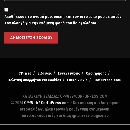
Αποθήκευσε το όνομά μου, email, και τον ιστότοπο μου σε αυτόν
τον πλοηγό για την επόμενη φορά που θα σχολιάσω.
CP-Web
Ειδήσεις
Συνεντεύξεις
Όροι χρήσης
Πολιτική απορρήτου και cookies
Επικοινωνία
CorfuPress.com
ΚΑΤΑΣΚΕΥΗ ΣΕΛΙΔΑΣ: CP-WEB/CORFUPRESS.COM
© 2024
CP-Web / CorfuPress.com
- Κατασκευή και διαχείριση
ιστοσελίδων, ηλεκτρονική και έντυπη ενημέρωση,
οπτικοακουστικές και διαφημιστικές υπηρεσίες