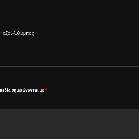
ι Παξοί-Όλυμπος
*
 πεδία σημειώνονται με