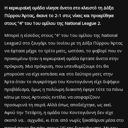
Η κερκυραϊκή ομάδα νίκησε άνετα στο κλειστό τη Δόξα
Πύρρου Άρτας, έκανε το 2-1 στις νίκες και προκρίθηκε
στους “4” του 1ου ομίλου της National League 2.
Μπορεί η είσοδος στους “4” του 1ου ομίλου της National
League2 στο ζευγάρι του Ιονίου με τη Δόξα Πύρρου Άρτας
να έφτασε μέχρι το τρίτο ματς, ωστόσο, το φαβορί που εν
προκειμένω ήταν η κερκυραϊκή ομάδα έφτασε άνετα στην
πρόκριση. Μια πρόκριση, που υπενθυμίζουμε ότι θα
μπορούσε να είχε κοπιάσει και στο δεύτερο ματς στην
Άρτα όταν το συγκρότημα του Κοντογιάννη είχε διψήφιο
προβάδισμα, όμως η πολύωρη διακοπή έφερε τότε τα πάνω
κάτω με τους Αρτινούς εντέλει να ισοφαρίζουν
προσωρινά τη σειρά. Αλλά όπως αποδείχτηκε, ως εκεί.
Αφού την Τετάρτη, η ομάδα του Κοντογιάννη δεν είχε
σκοπό να… αγχωθεί, κι έτσι από νωρίς ξεκαθάρισε μέσα στο
παρκέ ποιος θα πάει στους “4” της διοργάνωσης. Με τον