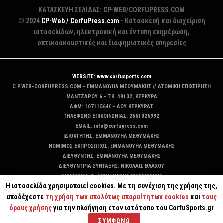
ΚΑΤΑΣΚΕΥΗ ΣΕΛΙΔΑΣ: CP-WEB/CORFUPRESS.COM
© 2024
CP-Web / CorfuPress.com
- Κατασκευή και διαχείριση
ιστοσελίδων, ηλεκτρονική και έντυπη ενημέρωση,
οπτικοακουστικές και διαφημιστικές υπηρεσίες
WEBSITE: www.corfusports.com
C.P.WEB-CORFUPRESS.COM - ΕΜΜΑΝΟΥΗΛ ΜΕΘΥΜΑΚΗΣ // ΑΤΟΜΙΚΗ ΕΠΙΧΕΙΡΗΣΗ
MANTZAΡΟΥ 6 - T.K. 49132, ΚΕΡΚΥΡΑ
ΑΦΜ: 107115640 - ΔΟΥ ΚΕΡΚΥΡΑΣ
ΤΗΛΕΦΩΝΟ ΕΠΙΚΟΙΝΩΝΙΑΣ: 2661026992
EMAIL: info@corfupress.com
ΙΔΙΟΚΤΗΤΗΣ: EMMANOYΗΛ ΜΕΘΥΜΑΚΗΣ
ΝΟΜΙΜΟΣ ΕΚΠΡΟΣΩΠΟΣ: EMMANOYΗΛ ΜΕΘΥΜΑΚΗΣ
ΔΙΕΥΘΥΝΤΗΣ: EMMANOYΗΛ ΜΕΘΥΜΑΚΗΣ
ΔΙΕΥΘΥΝΤΡΙΑ ΣΥΝΤΑΞΗΣ: ΝΙΚΟΛΑΪΣ ΒΛΑΧΟΥ
ΔΙΑΧΕΙΡΙΣΤΗΣ: EMMANOYΗΛ ΜΕΘΥΜΑΚΗΣ
Η ιστοσελίδα χρησιμοποιεί cookies. Με τη συνέχιση της χρήσης της,
ΔΙΚΑΙΟΥΧΟΣ DOMAIN: ΕΜΜΑΝΟΥΗΛ ΜΕΘΥΜΑΚΗΣ
αποδέχεστε
τη χρήση των απολύτως απαραίτητων cookies
και
τους
όρους χρήσης
για την πλοήγηση στον ιστότοπο του CorfuSports.gr
ΣΥΜΦΩΝΩ