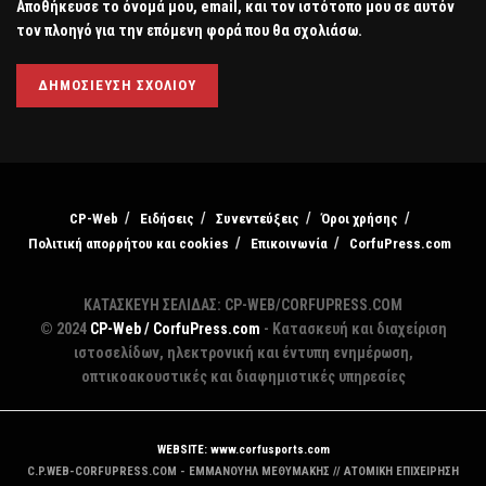
Αποθήκευσε το όνομά μου, email, και τον ιστότοπο μου σε αυτόν
τον πλοηγό για την επόμενη φορά που θα σχολιάσω.
CP-Web
Ειδήσεις
Συνεντεύξεις
Όροι χρήσης
Πολιτική απορρήτου και cookies
Επικοινωνία
CorfuPress.com
ΚΑΤΑΣΚΕΥΗ ΣΕΛΙΔΑΣ: CP-WEB/CORFUPRESS.COM
© 2024
CP-Web / CorfuPress.com
- Κατασκευή και διαχείριση
ιστοσελίδων, ηλεκτρονική και έντυπη ενημέρωση,
οπτικοακουστικές και διαφημιστικές υπηρεσίες
WEBSITE: www.corfusports.com
C.P.WEB-CORFUPRESS.COM - ΕΜΜΑΝΟΥΗΛ ΜΕΘΥΜΑΚΗΣ // ΑΤΟΜΙΚΗ ΕΠΙΧΕΙΡΗΣΗ