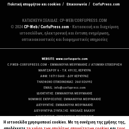
Πολιτική απορρήτου και cookies
Επικοινωνία
CorfuPress.com
ΚΑΤΑΣΚΕΥΗ ΣΕΛΙΔΑΣ: CP-WEB/CORFUPRESS.COM
© 2024
CP-Web / CorfuPress.com
- Κατασκευή και διαχείριση
ιστοσελίδων, ηλεκτρονική και έντυπη ενημέρωση,
οπτικοακουστικές και διαφημιστικές υπηρεσίες
WEBSITE: www.corfusports.com
C.P.WEB-CORFUPRESS.COM - ΕΜΜΑΝΟΥΗΛ ΜΕΘΥΜΑΚΗΣ // ΑΤΟΜΙΚΗ ΕΠΙΧΕΙΡΗΣΗ
MANTZAΡΟΥ 6 - T.K. 49132, ΚΕΡΚΥΡΑ
ΑΦΜ: 107115640 - ΔΟΥ ΚΕΡΚΥΡΑΣ
ΤΗΛΕΦΩΝΟ ΕΠΙΚΟΙΝΩΝΙΑΣ: 2661026992
EMAIL: info@corfupress.com
ΙΔΙΟΚΤΗΤΗΣ: EMMANOYΗΛ ΜΕΘΥΜΑΚΗΣ
ΝΟΜΙΜΟΣ ΕΚΠΡΟΣΩΠΟΣ: EMMANOYΗΛ ΜΕΘΥΜΑΚΗΣ
ΔΙΕΥΘΥΝΤΗΣ: EMMANOYΗΛ ΜΕΘΥΜΑΚΗΣ
ΔΙΕΥΘΥΝΤΡΙΑ ΣΥΝΤΑΞΗΣ: ΝΙΚΟΛΑΪΣ ΒΛΑΧΟΥ
ΔΙΑΧΕΙΡΙΣΤΗΣ: EMMANOYΗΛ ΜΕΘΥΜΑΚΗΣ
Η ιστοσελίδα χρησιμοποιεί cookies. Με τη συνέχιση της χρήσης της,
ΔΙΚΑΙΟΥΧΟΣ DOMAIN: ΕΜΜΑΝΟΥΗΛ ΜΕΘΥΜΑΚΗΣ
αποδέχεστε
τη χρήση των απολύτως απαραίτητων cookies
και
τους