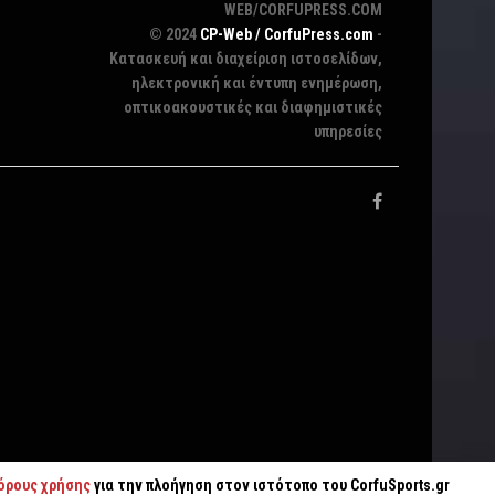
WEB/CORFUPRESS.COM
© 2024
CP-Web / CorfuPress.com
-
Κατασκευή και διαχείριση ιστοσελίδων,
ηλεκτρονική και έντυπη ενημέρωση,
οπτικοακουστικές και διαφημιστικές
υπηρεσίες
όρους χρήσης
για την πλοήγηση στον ιστότοπο του CorfuSports.gr