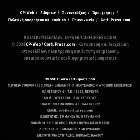
CP-Web
Ειδήσεις
Συνεντεύξεις
Όροι χρήσης
Πολιτική απορρήτου και cookies
Επικοινωνία
CorfuPress.com
ΚΑΤΑΣΚΕΥΗ ΣΕΛΙΔΑΣ: CP-WEB/CORFUPRESS.COM
© 2024
CP-Web / CorfuPress.com
- Κατασκευή και διαχείριση
ιστοσελίδων, ηλεκτρονική και έντυπη ενημέρωση,
οπτικοακουστικές και διαφημιστικές υπηρεσίες
WEBSITE: www.corfusports.com
C.P.WEB-CORFUPRESS.COM - ΕΜΜΑΝΟΥΗΛ ΜΕΘΥΜΑΚΗΣ // ΑΤΟΜΙΚΗ ΕΠΙΧΕΙΡΗΣΗ
MANTZAΡΟΥ 6 - T.K. 49132, ΚΕΡΚΥΡΑ
ΑΦΜ: 107115640 - ΔΟΥ ΚΕΡΚΥΡΑΣ
ΤΗΛΕΦΩΝΟ ΕΠΙΚΟΙΝΩΝΙΑΣ: 2661026992
EMAIL: info@corfupress.com
ΙΔΙΟΚΤΗΤΗΣ: EMMANOYΗΛ ΜΕΘΥΜΑΚΗΣ
ΝΟΜΙΜΟΣ ΕΚΠΡΟΣΩΠΟΣ: EMMANOYΗΛ ΜΕΘΥΜΑΚΗΣ
ΔΙΕΥΘΥΝΤΗΣ: EMMANOYΗΛ ΜΕΘΥΜΑΚΗΣ
ΔΙΕΥΘΥΝΤΡΙΑ ΣΥΝΤΑΞΗΣ: ΝΙΚΟΛΑΪΣ ΒΛΑΧΟΥ