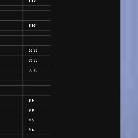
1.10
8.60
55.75
36.30
33.90
8.6
8.8
9.5
9.6