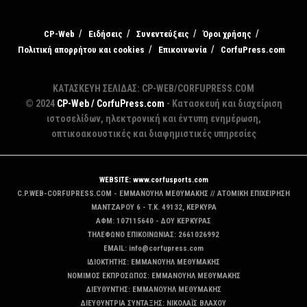
CP-Web
Ειδήσεις
Συνεντεύξεις
Όροι χρήσης
Πολιτική απορρήτου και cookies
Επικοινωνία
CorfuPress.com
ΚΑΤΑΣΚΕΥΗ ΣΕΛΙΔΑΣ: CP-WEB/CORFUPRESS.COM
© 2024
CP-Web / CorfuPress.com
- Κατασκευή και διαχείριση
ιστοσελίδων, ηλεκτρονική και έντυπη ενημέρωση,
οπτικοακουστικές και διαφημιστικές υπηρεσίες
WEBSITE: www.corfusports.com
C.P.WEB-CORFUPRESS.COM - ΕΜΜΑΝΟΥΗΛ ΜΕΘΥΜΑΚΗΣ // ΑΤΟΜΙΚΗ ΕΠΙΧΕΙΡΗΣΗ
MANTZAΡΟΥ 6 - T.K. 49132, ΚΕΡΚΥΡΑ
ΑΦΜ: 107115640 - ΔΟΥ ΚΕΡΚΥΡΑΣ
ΤΗΛΕΦΩΝΟ ΕΠΙΚΟΙΝΩΝΙΑΣ: 2661026992
EMAIL: info@corfupress.com
ΙΔΙΟΚΤΗΤΗΣ: EMMANOYΗΛ ΜΕΘΥΜΑΚΗΣ
ΝΟΜΙΜΟΣ ΕΚΠΡΟΣΩΠΟΣ: EMMANOYΗΛ ΜΕΘΥΜΑΚΗΣ
ΔΙΕΥΘΥΝΤΗΣ: EMMANOYΗΛ ΜΕΘΥΜΑΚΗΣ
ΔΙΕΥΘΥΝΤΡΙΑ ΣΥΝΤΑΞΗΣ: ΝΙΚΟΛΑΪΣ ΒΛΑΧΟΥ