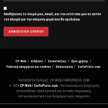
Αποθήκευσε το όνομά μου, email, και τον ιστότοπο μου σε αυτόν
τον πλοηγό για την επόμενη φορά που θα σχολιάσω.
CP-Web
Ειδήσεις
Συνεντεύξεις
Όροι χρήσης
Πολιτική απορρήτου και cookies
Επικοινωνία
CorfuPress.com
ΚΑΤΑΣΚΕΥΗ ΣΕΛΙΔΑΣ: CP-WEB/CORFUPRESS.COM
© 2024
CP-Web / CorfuPress.com
- Κατασκευή και διαχείριση
ιστοσελίδων, ηλεκτρονική και έντυπη ενημέρωση,
οπτικοακουστικές και διαφημιστικές υπηρεσίες