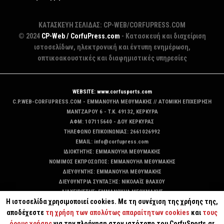
ΚΑΤΑΣΚΕΥΗ ΣΕΛΙΔΑΣ: CP-WEB/CORFUPRESS.COM
© 2024
CP-Web / CorfuPress.com
- Κατασκευή και διαχείριση
ιστοσελίδων, ηλεκτρονική και έντυπη ενημέρωση,
οπτικοακουστικές και διαφημιστικές υπηρεσίες
WEBSITE: www.corfusports.com
C.P.WEB-CORFUPRESS.COM - ΕΜΜΑΝΟΥΗΛ ΜΕΘΥΜΑΚΗΣ // ΑΤΟΜΙΚΗ ΕΠΙΧΕΙΡΗΣΗ
MANTZAΡΟΥ 6 - T.K. 49132, ΚΕΡΚΥΡΑ
ΑΦΜ: 107115640 - ΔΟΥ ΚΕΡΚΥΡΑΣ
ΤΗΛΕΦΩΝΟ ΕΠΙΚΟΙΝΩΝΙΑΣ: 2661026992
EMAIL: info@corfupress.com
ΙΔΙΟΚΤΗΤΗΣ: EMMANOYΗΛ ΜΕΘΥΜΑΚΗΣ
ΝΟΜΙΜΟΣ ΕΚΠΡΟΣΩΠΟΣ: EMMANOYΗΛ ΜΕΘΥΜΑΚΗΣ
ΔΙΕΥΘΥΝΤΗΣ: EMMANOYΗΛ ΜΕΘΥΜΑΚΗΣ
ΔΙΕΥΘΥΝΤΡΙΑ ΣΥΝΤΑΞΗΣ: ΝΙΚΟΛΑΪΣ ΒΛΑΧΟΥ
ΔΙΑΧΕΙΡΙΣΤΗΣ: EMMANOYΗΛ ΜΕΘΥΜΑΚΗΣ
Η ιστοσελίδα χρησιμοποιεί cookies. Με τη συνέχιση της χρήσης της,
ΔΙΚΑΙΟΥΧΟΣ DOMAIN: ΕΜΜΑΝΟΥΗΛ ΜΕΘΥΜΑΚΗΣ
αποδέχεστε
τη χρήση των απολύτως απαραίτητων cookies
και
τους
όρους χρήσης
για την πλοήγηση στον ιστότοπο του CorfuSports.gr