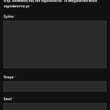
Η ηλ. διεύθυνση σας δεν δημοσιεύεται.
Τα υποχρεωτικά πεδία
*
σημειώνονται με
*
Σχόλιο
*
Όνομα
*
Email