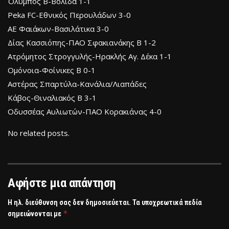
Όλυμπος Β-Βολίδα 1-1
Peka FC-Εθνικός Περουλάδων 3-0
ΑΕ Φαιάκων-Βασιλάτικα 3-0
Δίας Κασσιόπης-ΠΑΟ Σφακιανάκης Β 1-2
Ατρόμητος Στρογγυλής-Ηρακλής Αγ. Δέκα 1-1
Ομόνοια-Φοίνικες Β 0-1
Αστέρας Σπαρτύλα-Κανάλια/Λιαπάδες
Κάβος-Θιναλιακός Β 3-1
Οδυσσέας Αυλιωτών-ΠΑΟ Κορακιάνας 4-0
No related posts.
Αφήστε μια απάντηση
Η ηλ. διεύθυνση σας δεν δημοσιεύεται.
Τα υποχρεωτικά πεδία
*
σημειώνονται με