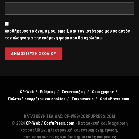
Αποθήκευσε το όνομά μου, email, και τον ιστότοπο μου σε αυτόν
τον πλοηγό για την επόμενη φορά που θα σχολιάσω.
CP-Web
Ειδήσεις
Συνεντεύξεις
Όροι χρήσης
Πολιτική απορρήτου και cookies
Επικοινωνία
CorfuPress.com
ΚΑΤΑΣΚΕΥΗ ΣΕΛΙΔΑΣ: CP-WEB/CORFUPRESS.COM
© 2024
CP-Web / CorfuPress.com
- Κατασκευή και διαχείριση
ιστοσελίδων, ηλεκτρονική και έντυπη ενημέρωση,
οπτικοακουστικές και διαφημιστικές υπηρεσίες