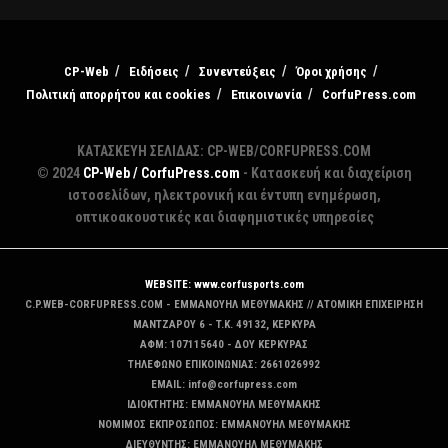
CP-Web
Ειδήσεις
Συνεντεύξεις
Όροι χρήσης
Πολιτική απορρήτου και cookies
Επικοινωνία
CorfuPress.com
ΚΑΤΑΣΚΕΥΗ ΣΕΛΙΔΑΣ: CP-WEB/CORFUPRESS.COM
© 2024
CP-Web / CorfuPress.com
- Κατασκευή και διαχείριση
ιστοσελίδων, ηλεκτρονική και έντυπη ενημέρωση,
οπτικοακουστικές και διαφημιστικές υπηρεσίες
WEBSITE: www.corfusports.com
C.P.WEB-CORFUPRESS.COM - ΕΜΜΑΝΟΥΗΛ ΜΕΘΥΜΑΚΗΣ // ΑΤΟΜΙΚΗ ΕΠΙΧΕΙΡΗΣΗ
MANTZAΡΟΥ 6 - T.K. 49132, ΚΕΡΚΥΡΑ
ΑΦΜ: 107115640 - ΔΟΥ ΚΕΡΚΥΡΑΣ
ΤΗΛΕΦΩΝΟ ΕΠΙΚΟΙΝΩΝΙΑΣ: 2661026992
EMAIL: info@corfupress.com
ΙΔΙΟΚΤΗΤΗΣ: EMMANOYΗΛ ΜΕΘΥΜΑΚΗΣ
ΝΟΜΙΜΟΣ ΕΚΠΡΟΣΩΠΟΣ: EMMANOYΗΛ ΜΕΘΥΜΑΚΗΣ
ΔΙΕΥΘΥΝΤΗΣ: EMMANOYΗΛ ΜΕΘΥΜΑΚΗΣ