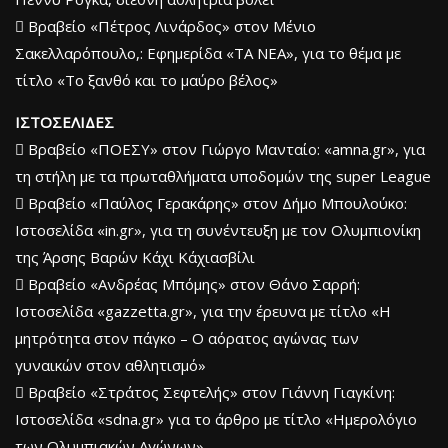
 Βραβείο «Πέτρος Λινάρδος» στον Μένιο
Σακελλαρόπουλο,: Εφημερίδα «ΤΑ ΝΕΑ», για το θέμα με
τίτλο «Το ξανθό και το μαύρο βέλος»
ΙΣΤΟΣΕΛΙΔΕΣ
 Βραβείο «ΠΟΕΣΥ» στον Γιώργο Μανταίο: «amna.gr», για
τη στήλη με τα πρωταθλήματα υποδομών της super League
 Βραβείο «Παύλος Γερακάρης» στον Δήμο Μπουλούκο:
Ιστοσελίδα «in.gr», για τη συνέντευξη με τον Ολυμπιονίκη
της Άρσης Βαρών Κάχι Κάχιασβίλι
 Βραβείο «Ανδρέας Μπόμης» στον Θάνο Σαρρή:
Ιστοσελίδα «gazzetta.gr», για την έρευνα με τίτλο «Η
μητρότητα στον πάγκο – Ο αόρατος αγώνας των
γυναικών στον αθλητισμό»
 Βραβείο «Στράτος Σεφτελής» στον Γιάννη Γιαγκίνη:
Ιστοσελίδα «sdna.gr» για το άρθρο με τίτλο «Ημερολόγιο
των Ολυμπιακών Αγώνων»