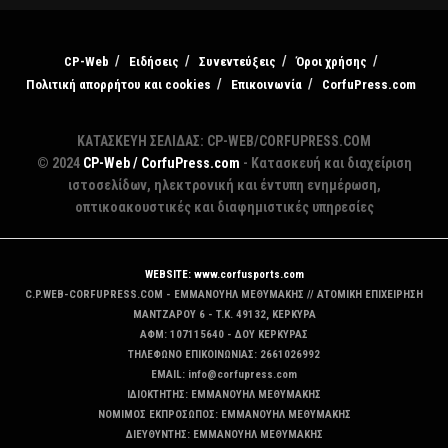
CP-Web
Ειδήσεις
Συνεντεύξεις
Όροι χρήσης
Πολιτική απορρήτου και cookies
Επικοινωνία
CorfuPress.com
ΚΑΤΑΣΚΕΥΗ ΣΕΛΙΔΑΣ: CP-WEB/CORFUPRESS.COM
© 2024
CP-Web / CorfuPress.com
- Κατασκευή και διαχείριση
ιστοσελίδων, ηλεκτρονική και έντυπη ενημέρωση,
οπτικοακουστικές και διαφημιστικές υπηρεσίες
WEBSITE: www.corfusports.com
C.P.WEB-CORFUPRESS.COM - ΕΜΜΑΝΟΥΗΛ ΜΕΘΥΜΑΚΗΣ // ΑΤΟΜΙΚΗ ΕΠΙΧΕΙΡΗΣΗ
MANTZAΡΟΥ 6 - T.K. 49132, ΚΕΡΚΥΡΑ
ΑΦΜ: 107115640 - ΔΟΥ ΚΕΡΚΥΡΑΣ
ΤΗΛΕΦΩΝΟ ΕΠΙΚΟΙΝΩΝΙΑΣ: 2661026992
EMAIL: info@corfupress.com
ΙΔΙΟΚΤΗΤΗΣ: EMMANOYΗΛ ΜΕΘΥΜΑΚΗΣ
ΝΟΜΙΜΟΣ ΕΚΠΡΟΣΩΠΟΣ: EMMANOYΗΛ ΜΕΘΥΜΑΚΗΣ
ΔΙΕΥΘΥΝΤΗΣ: EMMANOYΗΛ ΜΕΘΥΜΑΚΗΣ