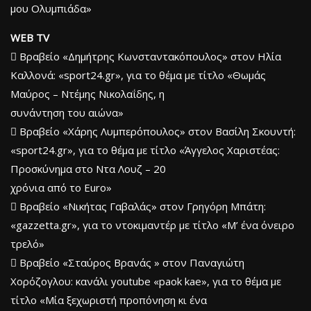
μου Ολυμπιάδα»
WEB TV
 Βραβείο «Δημήτρης Κωνσταντακόπουλος» στον Ηλία
Καλλονά: «sport24.gr», για το θέμα με τίτλο «Θωμάς
Μαύρος – Ντέμης Νικολαΐδης, η
συνάντηση του αιώνα»
 Βραβείο «Χάρης Λυμπερόπουλος» στον Βασίλη Σκουντή:
«sport24.gr», για το θέμα με τίτλο «Άγγελος Χαριστέας:
Προσκύνημα στο Ντα Λουζ – 20
χρόνια από το Euro»
 Βραβείο «Νικήτας Γαβαλάς» στον Γρηγόρη Μπάτη:
«gazzetta.gr», για το ντοκιμαντέρ με τίτλο «Μ’ ένα όνειρο
τρελό»
 Βραβείο «Σταύρος Βρανάς » στον Παναγιώτη
Χορόζογλου: κανάλι youtube «paok kae», για το θέμα με
τίτλο «Μία ξεχωριστή προπόνηση κι ένα