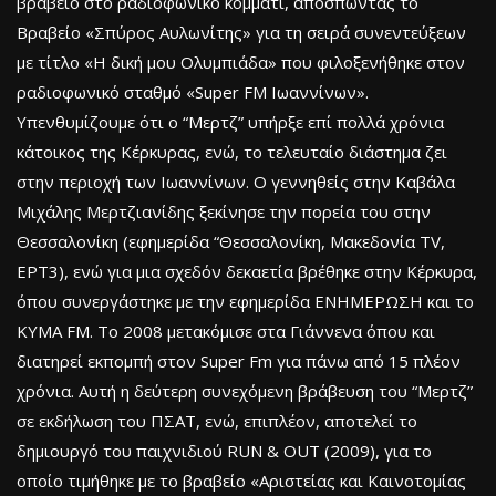
βραβείο στο ραδιοφωνικό κομμάτι, αποσπώντας το
Βραβείο «Σπύρος Αυλωνίτης» για τη σειρά συνεντεύξεων
με τίτλο «Η δική μου Ολυμπιάδα» που φιλοξενήθηκε στον
ραδιοφωνικό σταθμό «Super FΜ Ιωαννίνων».
Υπενθυμίζουμε ότι ο “Μερτζ” υπήρξε επί πολλά χρόνια
κάτοικος της Κέρκυρας, ενώ, το τελευταίο διάστημα ζει
στην περιοχή των Ιωαννίνων. O γεννηθείς στην Καβάλα
Μιχάλης Μερτζιανίδης ξεκίνησε την πορεία του στην
Θεσσαλονίκη (εφημερίδα “Θεσσαλονίκη, Μακεδονία TV,
ΕΡΤ3), ενώ για μια σχεδόν δεκαετία βρέθηκε στην Κέρκυρα,
όπου συνεργάστηκε με την εφημερίδα ENHMEΡΩΣΗ και το
ΚΥΜΑ FM. To 2008 μετακόμισε στα Γιάννενα όπου και
διατηρεί εκπομπή στον Super Fm για πάνω από 15 πλέον
χρόνια. Αυτή η δεύτερη συνεχόμενη βράβευση του “Μερτζ”
σε εκδήλωση του ΠΣΑΤ, ενώ, επιπλέον, αποτελεί το
δημιουργό του παιχνιδιού RUN & OUT (2009), για το
οποίο τιμήθηκε με το βραβείο «Αριστείας και Καινοτομίας