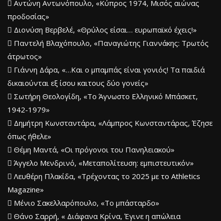
 Αντώνη Αντωνόπουλο, «Κύπρος 1974, Μισός αιώνας
προδοσίας»
 Διονύση Βερβελέ, «Θρύλος είσαι… ευρωπαϊκό έχεις!»
 Παντελή Βλαχόπουλο, «Παναγιώτης Γιαννάκης: Τρωτός
άτρωτος»
 Γιάννη Δάρα, «…Και ο μπαμπάς είναι γονιός! Τα παιδιά
δικαιούνται εξ ίσου καιτους δύο γονείς»
 Σωτήρη Θεολογίδη, «Το Άγνωστο Ελληνικό Μπάσκετ,
1942-1979»
 Δημήτρη Κωνσταντάρα, «Λάμπρος Κωνσταντάρας, Έζησε
όπως ήθελε»
 Θέμη Μαντά, «Οι πρόγονοι του Πανηλειακού»
 Άγγελο Μενδρινό, «Μεταπολίτευση: εμπιστευτικόν»
 Λευθέρη Πλακίδα, «Τρέχοντας το 2025 με το Athletics
Magazine»
 Μένιο Σακελλαρόπουλο, «Το μπάσταρδο»
 Θάνο Σαρρή, « Διάφανα Κρίνα, Έγινε η απώλεια