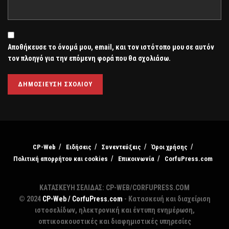
Αποθήκευσε το όνομά μου, email, και τον ιστότοπο μου σε αυτόν
τον πλοηγό για την επόμενη φορά που θα σχολιάσω.
CP-Web
Ειδήσεις
Συνεντεύξεις
Όροι χρήσης
Πολιτική απορρήτου και cookies
Επικοινωνία
CorfuPress.com
ΚΑΤΑΣΚΕΥΗ ΣΕΛΙΔΑΣ: CP-WEB/CORFUPRESS.COM
© 2024
CP-Web / CorfuPress.com
- Κατασκευή και διαχείριση
ιστοσελίδων, ηλεκτρονική και έντυπη ενημέρωση,
οπτικοακουστικές και διαφημιστικές υπηρεσίες