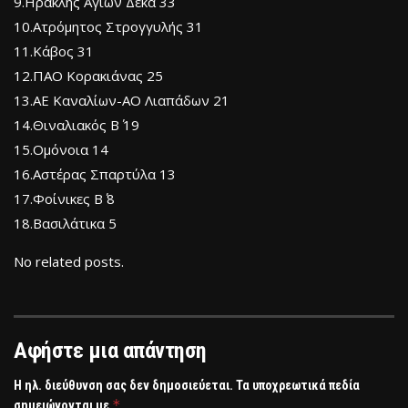
9.Ηρακλής Αγίων Δέκα 33
10.Ατρόμητος Στρογγυλής 31
11.Κάβος 31
12.ΠΑΟ Κορακιάνας 25
13.ΑΕ Καναλίων-ΑΟ Λιαπάδων 21
14.Θιναλιακός Β΄ 19
15.Ομόνοια 14
16.Αστέρας Σπαρτύλα 13
17.Φοίνικες Β΄ 8
18.Βασιλάτικα 5
No related posts.
Αφήστε μια απάντηση
Η ηλ. διεύθυνση σας δεν δημοσιεύεται.
Τα υποχρεωτικά πεδία
*
σημειώνονται με