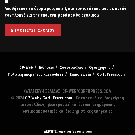
Αποθήκευσε το όνομά μου, email, και τον ιστότοπο μου σε αυτόν
τον πλοηγό για την επόμενη φορά που θα σχολιάσω.
CP-Web
Ειδήσεις
Συνεντεύξεις
Όροι χρήσης
Πολιτική απορρήτου και cookies
Επικοινωνία
CorfuPress.com
ΚΑΤΑΣΚΕΥΗ ΣΕΛΙΔΑΣ: CP-WEB/CORFUPRESS.COM
© 2024
CP-Web / CorfuPress.com
- Κατασκευή και διαχείριση
ιστοσελίδων, ηλεκτρονική και έντυπη ενημέρωση,
οπτικοακουστικές και διαφημιστικές υπηρεσίες
WEBSITE: www.corfusports.com