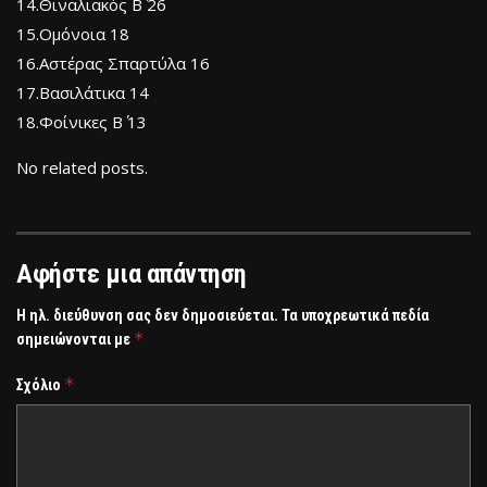
14.Θιναλιακός Β΄ 26
15.Ομόνοια 18
16.Αστέρας Σπαρτύλα 16
17.Βασιλάτικα 14
18.Φοίνικες Β΄ 13
No related posts.
Αφήστε μια απάντηση
Η ηλ. διεύθυνση σας δεν δημοσιεύεται.
Τα υποχρεωτικά πεδία
*
σημειώνονται με
*
Σχόλιο