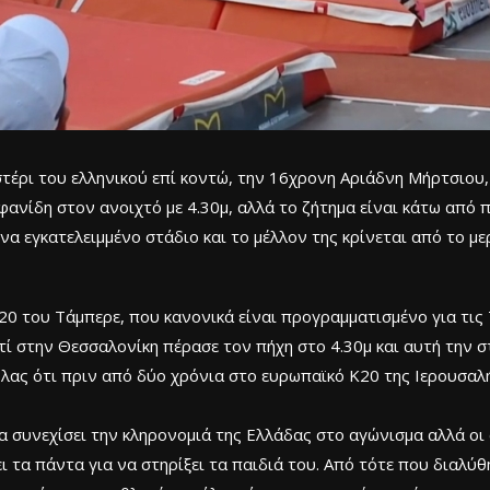
στέρι του ελληνικού επί κοντώ, την 16χρονη Αριάδνη Μήρτσιου,
νίδη στον ανοιχτό με 4.30μ, αλλά το ζήτημα είναι κάτω από π
να εγκατελειμμένο στάδιο και το μέλλον της κρίνεται από το με
0 του Τάμπερε, που κανονικά είναι προγραμματισμένο για τις
τί στην Θεσσαλονίκη πέρασε τον πήχη στο 4.30μ και αυτή την στ
όλας ότι πριν από δύο χρόνια στο ευρωπαϊκό Κ20 της Ιερουσαλή
να συνεχίσει την κληρονομιά της Ελλάδας στο αγώνισμα αλλά οι
ι τα πάντα για να στηρίξει τα παιδιά του. Από τότε που διαλύ