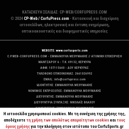
ΚΑΤΑΣΚΕΥΗ ΣΕΛΙΔΑΣ: CP-WEB/CORFUPRESS.COM
© 2024
CP-Web / CorfuPress.com
- Κατασκευή και διαχείριση
ιστοσελίδων, ηλεκτρονική και έντυπη ενημέρωση,
οπτικοακουστικές και διαφημιστικές υπηρεσίες
WEBSITE: www.corfusports.com
C.P.WEB-CORFUPRESS.COM - ΕΜΜΑΝΟΥΗΛ ΜΕΘΥΜΑΚΗΣ // ΑΤΟΜΙΚΗ ΕΠΙΧΕΙΡΗΣΗ
MANTZAΡΟΥ 6 - T.K. 49132, ΚΕΡΚΥΡΑ
ΑΦΜ: 107115640 - ΔΟΥ ΚΕΡΚΥΡΑΣ
ΤΗΛΕΦΩΝΟ ΕΠΙΚΟΙΝΩΝΙΑΣ: 2661026992
EMAIL: info@corfupress.com
ΙΔΙΟΚΤΗΤΗΣ: EMMANOYΗΛ ΜΕΘΥΜΑΚΗΣ
ΝΟΜΙΜΟΣ ΕΚΠΡΟΣΩΠΟΣ: EMMANOYΗΛ ΜΕΘΥΜΑΚΗΣ
ΔΙΕΥΘΥΝΤΗΣ: EMMANOYΗΛ ΜΕΘΥΜΑΚΗΣ
ΔΙΕΥΘΥΝΤΡΙΑ ΣΥΝΤΑΞΗΣ: ΝΙΚΟΛΑΪΣ ΒΛΑΧΟΥ
ΔΙΑΧΕΙΡΙΣΤΗΣ: EMMANOYΗΛ ΜΕΘΥΜΑΚΗΣ
Η ιστοσελίδα χρησιμοποιεί cookies. Με τη συνέχιση της χρήσης της,
ΔΙΚΑΙΟΥΧΟΣ DOMAIN: ΕΜΜΑΝΟΥΗΛ ΜΕΘΥΜΑΚΗΣ
αποδέχεστε
τη χρήση των απολύτως απαραίτητων cookies
και
τους
όρους χρήσης
για την πλοήγηση στον ιστότοπο του CorfuSports.gr