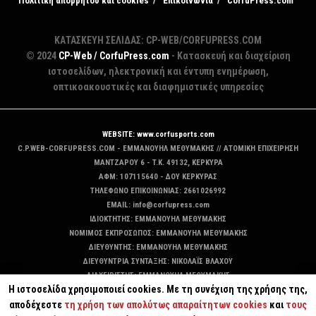
Πολιτική απορρήτου και cookies
Επικοινωνία
CorfuPress.com
ΚΑΤΑΣΚΕΥΗ ΣΕΛΙΔΑΣ: CP-WEB/CORFUPRESS.COM
© 2024
CP-Web / CorfuPress.com
- Κατασκευή και διαχείριση
ιστοσελίδων, ηλεκτρονική και έντυπη ενημέρωση,
οπτικοακουστικές και διαφημιστικές υπηρεσίες
WEBSITE: www.corfusports.com
C.P.WEB-CORFUPRESS.COM - ΕΜΜΑΝΟΥΗΛ ΜΕΘΥΜΑΚΗΣ // ΑΤΟΜΙΚΗ ΕΠΙΧΕΙΡΗΣΗ
MANTZAΡΟΥ 6 - T.K. 49132, ΚΕΡΚΥΡΑ
ΑΦΜ: 107115640 - ΔΟΥ ΚΕΡΚΥΡΑΣ
ΤΗΛΕΦΩΝΟ ΕΠΙΚΟΙΝΩΝΙΑΣ: 2661026992
EMAIL: info@corfupress.com
ΙΔΙΟΚΤΗΤΗΣ: EMMANOYΗΛ ΜΕΘΥΜΑΚΗΣ
ΝΟΜΙΜΟΣ ΕΚΠΡΟΣΩΠΟΣ: EMMANOYΗΛ ΜΕΘΥΜΑΚΗΣ
ΔΙΕΥΘΥΝΤΗΣ: EMMANOYΗΛ ΜΕΘΥΜΑΚΗΣ
ΔΙΕΥΘΥΝΤΡΙΑ ΣΥΝΤΑΞΗΣ: ΝΙΚΟΛΑΪΣ ΒΛΑΧΟΥ
ΔΙΑΧΕΙΡΙΣΤΗΣ: EMMANOYΗΛ ΜΕΘΥΜΑΚΗΣ
Η ιστοσελίδα χρησιμοποιεί cookies. Με τη συνέχιση της χρήσης της,
ΔΙΚΑΙΟΥΧΟΣ DOMAIN: ΕΜΜΑΝΟΥΗΛ ΜΕΘΥΜΑΚΗΣ
αποδέχεστε
τη χρήση των απολύτως απαραίτητων cookies
και
τους